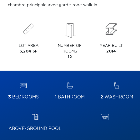
chambre principale avec garde-robe walk-in.
LOT AREA
NUMBER OF
YEAR BUILT
6,204 SF
ROOMS
2014
12
3
BEDROOMS
1
BATHROOM
2
WASHROOM
ABOVE-GROUND POOL