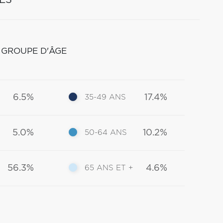
ES
 GROUPE D'ÂGE
6.5%
17.4%
35-49 ANS
5.0%
10.2%
50-64 ANS
56.3%
4.6%
65 ANS ET +