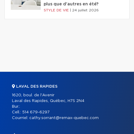
plus que d'autres en été?
STYLE DE VIE
|
24 juillet 2026
LAVAL DES RAPIDES
1620, boul. de l'Avenir
Laval des Rapides, Québec, H7S 2N4
Bur.:
Cell.:
514 679-6297
Courriel:
cathy.sorrant@remax-quebec.com